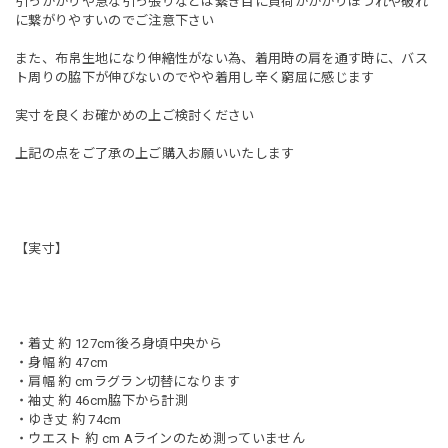
引っかかりや急な引っ張りなどは繋ぎ目に負荷がかかりほつれや破れ
に繋がりやすいのでご注意下さい
また、布帛生地になり伸縮性がない為、着用時の肩を通す時に、バス
ト周りの脇下が伸びないのでやや着用し辛く窮屈に感じます
実寸を良くお確かめの上ご検討ください
上記の点をご了承の上ご購入お願いいたします
【実寸】
・着丈 約 127cm後ろ身頃中央から
・身幅 約 47cm
・肩幅 約 cmラグラン切替になります
・袖丈 約 46cm脇下から計測
・ゆき丈 約 74cm
・ウエスト 約 cm Aラインのため測っていません