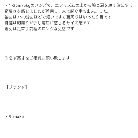
・172cm75kgのメンズで、エアリズムの上から腕と肩を通す時に少し
窮屈さを感じましたが着用し一人で脱ぐ事も出来ました。
袖丈は7〜8分丈ほどで短いですが腕周りはゆったり目です
身幅は胸周りが少し窮屈に感じるサイズ感です
着丈は足首手前程のロングな丈感です
※必ず実寸をご確認お願い致します
【ブランド】
・Remake