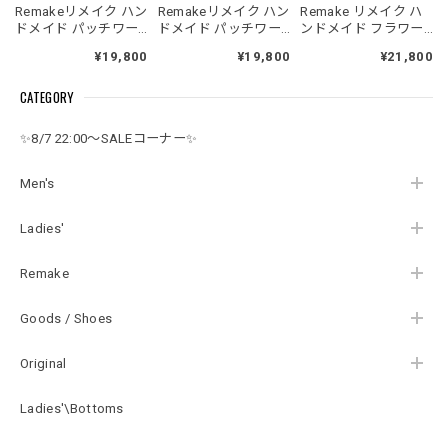
Remakeリメイク ハン
Remakeリメイク ハン
Remake リメイク ハ
ドメイド パッチワー
ドメイド パッチワー
ンドメイド フラワー
ク フラワー クロスス
ク レース フラワー 刺
刺繍&レース パッチワ
¥19,800
¥19,800
¥21,800
テッチ 刺繍 デザイン
繍 デザイン オープン
ーク デザイン エプロ
レースパイピング オ
カラー シャツ 半袖 開
ン ワンピース ジャン
CATEGORY
ープンカラー シャツ
襟 オフホワイト 再構
スカ オールインワン
半袖 開襟 オフホワイ
築 メンズL～相当 レ
再構築 ロング丈 コッ
ト 再構築 メンズL～
ディースXL相当
トン 花柄 レディース
✨8/7 22:00～SALEコーナー✨
相当 レディースXL相
フリーサイズ
当
Men's
Ladies'
Remake
Goods / Shoes
Original
Ladies'\Bottoms