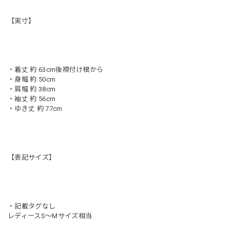
【実寸】
・着丈 約 63cm後襟付け根から
・身幅 約 50cm
・肩幅 約 38cm
・袖丈 約 56cm
・ゆき丈 約 77cm
【表記サイズ】
・記載タグなし
レディースS〜Mサイズ相当