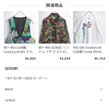
関連商品
80～90s USA製
80～90s SONGE ソン
90s 00s Deadstock
Luxury pattern スカー
ジュ イチゴ ストロベ
USA製 Crazy Shirts
フ柄 チェーン レオパ
リー ボタニカル 総柄
クレイジーシャツ Tシ
¥4,800
¥4,800
¥4,760
ード 総柄 ジレ ベスト
デザイン シアー ロン
ャツ 半袖 サーフエン
ヴィンテージ ビンテ
グシャツ ブラウス ジ
ジェル フラワープリ
CATEGORY
ージ アメリカ古着 レ
ャパンヴィンテージ
ント ハワイ キャラク
ディースM相当
ビンテージ 古着 レデ
ター ホワイト USED
ィースL～XL相当
ヴィンテージ ビンテ
✨8/7 22:00～SALEコーナー✨
ージ 古着 レディース
XL相当
Men's
Ladies'