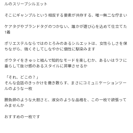
ルのスリーブシルエット
そこにギャンブルという相反する要素が共存する、唯一無二な佇まい
ケアタグやブランドタグのつかない、誰かが遊び心を込めて仕立てた
1着
ポリエステルならではのとろみのあるシルエットは、女性らしさを保
ちながら、強くそしてしなやかに個性に馴染みます
ボウタイをきゅっと結んで知的なモードを楽しむか、あるいはラフに
垂らして抜け感のあるスタイルに昇華させるか
「それ、どこの？」
そんな会話のきっかけを撒き散らす、まさにコミュニケーションツー
ルのような一枚
勝負師のような大胆さと、淑女のような品格を、この一枚で欲張って
みませんか
おすすめの一枚です