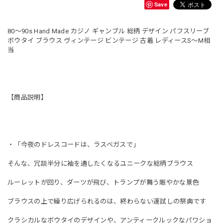
Save
80〜90s Hand Made カジノ ギャンブル 総柄 デザイン パフスリーブ
ボウタイ ブラウス ヴィンテージ ビンテージ 古着 レディースS〜M相
当
【商品説明】
・「今夜のドレスコードは、ラスベガスで」
そんな、冗談半分に袖を通したくなるユニークな総柄ブラウス
ルーレットが回り、ダーツが飛び、トランプが舞う賑やかな景色
ブラウスの上で繰り広げられるのは、終わらない運試しの祭典です
クラシカルなボウタイのデザインや、アンティークルックなパワショ