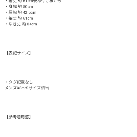
・着丈 約 61cm後襟付け根から
・身幅 約 50cm
・肩幅 約 42.5cm
・袖丈 約 61cm
・ゆき丈 約 84cm
【表記サイズ】
・タグ記載なし
メンズXS〜Sサイズ相当
【参考着用感】