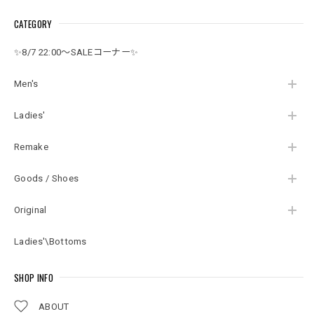
プリント コミカルイ
ボーン カミュ引用句
リーチ カスタム 陰陽
CATEGORY
ラスト ニューヨーク
グランジ アート ダメ
ハート バックプリン
霜降り アートT USED
ージ 白 ホワイト
ト オールドサーフ ス
ヴィンテージ ビンテ
USED ヴィンテージ
テッチ USED ヴィン
✨8/7 22:00～SALEコーナー✨
ージ 古着 メンズ XL
ビンテージ 古着 メン
テージ ビンテージ 古
ズ M
着 メンズ XL相当
Men's
Ladies'
Remake
Goods / Shoes
Original
Ladies'\Bottoms
SHOP INFO
ABOUT