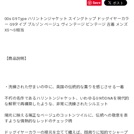
Save
00s G9 Type ハリントンジャケット スイングトップ ドッグイヤーカラ
ー G9タイプ ブルゾン ベージュ ヴィンテージ ビンテージ 古着 メンズ
XS〜S相当
【商品説明】
・洗練された佇まいの中に、英国の伝統的な薫りを感じさせる一着
不朽の名作であるハリントンジャケット、いわゆるG9のDNAを現代的
な解釈で再構築したような、非常に洗練されたシルエット
陽光に映える端正なベージュのコットンツイルに、伝統への敬意を表
すような情熱的なレッドのチェック柄
ドッグイヤーカラーの襟元を立てて纏えば、顔周りに知的でシャープ