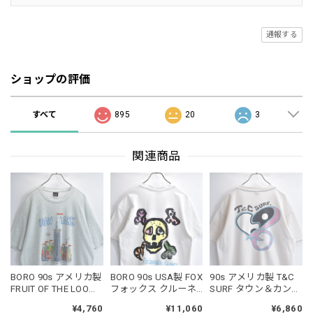
通報する
ショップの評価
すべて
895
20
3
関連商品
BORO 90s アメリカ製
BORO 90s USA製 FOX
90s アメリカ製 T&C
FRUIT OF THE LOOM
フォックス クルーネ
SURF タウン＆カント
フルーツオブザルー
ック 半袖 Tシャツ ヘ
リー サーフ 半袖 Tシ
¥4,760
¥11,060
¥6,860
ム BEST Tシャツ 両面
インズボディ スカル
ャツ クルーネック ブ