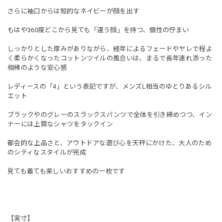
さらに袖口からは知的なネイビーが顔を出す
もはや360度どこから見ても「違う顔」を持つ、個性の佇まい
しっかりとした厚みがありながら、経年によるフェードやヤレで程よ
く柔らかくなったコットンツイルの風合いは、まるで長年連れ添った
相棒のような安心感
レディースの「4」という表記ですが、メンズL相当のゆとりあるシル
エット
ブラックやのグレーのスラックスパンツで全体を引き締めつつ、イン
ナーには上質なシャツをタックイン
都会的な上品さと、アウトドアな遊び心を天秤にかけた、大人のため
のシティなスタイルが完成
見ても着ても楽しいおすすめの一枚です
【実寸】