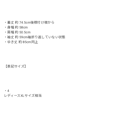
・着丈 約 74.5cm後襟付け根から
・身幅 約 58cm
・肩幅 約 50.5cm
・袖丈 約 59cm袖折り返していない状態
・ゆき丈 約 85cm同上
【表記サイズ】
・4
レディースXLサイズ相当