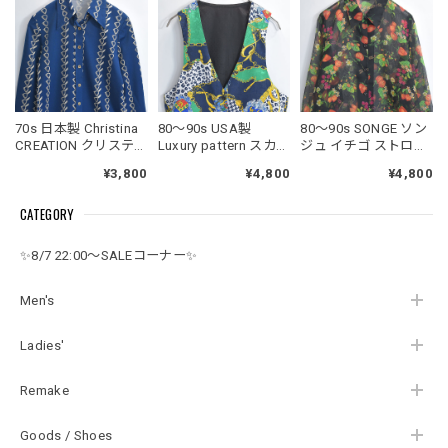
70s 日本製 Christina
80～90s USA製
80～90s SONGE ソン
CREATION クリスティ
Luxury pattern スカー
ジュ イチゴ ストロベ
ーナ スカーフ柄 総柄
フ柄 チェーン レオパ
リー ボタニカル 総柄
¥3,800
¥4,800
¥4,800
ポリエステルシャツ
ード 総柄 ジレ ベスト
デザイン シアー ロン
ブラウス ジャパンヴ
ヴィンテージ ビンテ
グシャツ ブラウス ジ
CATEGORY
ィンテージ ビンテー
ージ アメリカ古着 レ
ャパンヴィンテージ
ジ 古着レディースM
ディースM相当
ビンテージ 古着 レデ
サイズ
ィースL～XL相当
✨8/7 22:00～SALEコーナー✨
Men's
Ladies'
Remake
Goods / Shoes