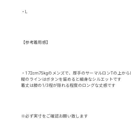
・L
【参考着用感】
・172cm75kgのメンズで、厚手のサーマルロンTの上
縦のラインはボタンを留めると細身なシルエットです
着丈は膝の1/3程が隠れる程度のロングな丈感です
※必ず実寸をご確認お願い致します