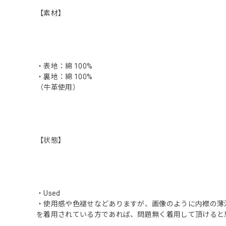
【素材】
・表地：綿 100%
・裏地：綿 100%
（牛革使用）
【状態】
・Used
・使用感や色褪せなどありますが、画像のように内襟の薄
を着用されている方であれば、問題無く着用して頂けると