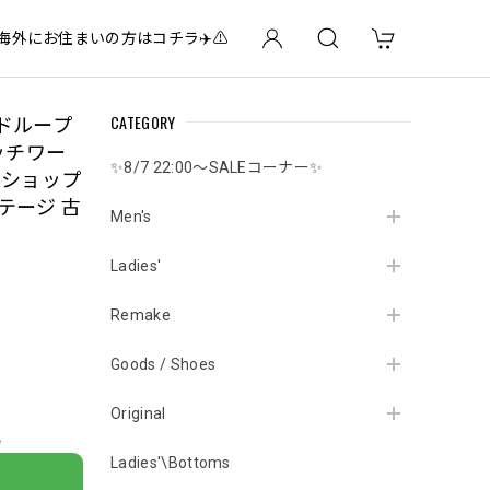
✈️海外にお住まいの方はコチラ✈️⚠️
CATEGORY
レッドループ
ッチワー
✨8/7 22:00～SALEコーナー✨
 ショップ
テージ 古
Men's
Ladies'
Remake
Goods / Shoes
Original
e
Ladies'\Bottoms