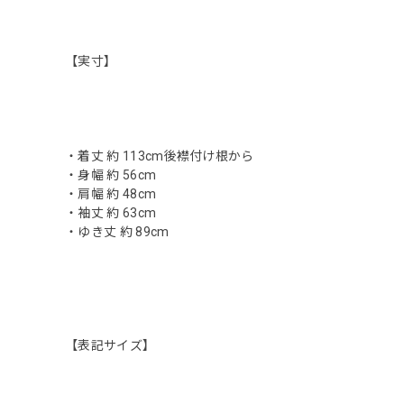
【実寸】
・着丈 約 113cm後襟付け根から
・身幅 約 56cm
・肩幅 約 48cm
・袖丈 約 63cm
・ゆき丈 約 89cm
【表記サイズ】