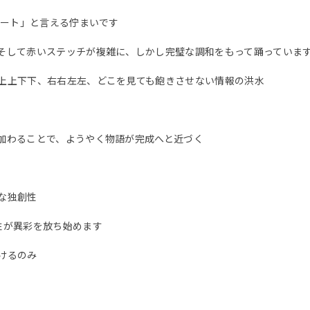
アート」と言える佇まいです
そして赤いステッチが複雑に、しかし完璧な調和をもって踊っていま
上上下下、右右左左、どこを見ても飽きさせない情報の洪水
加わることで、ようやく物語が完成へと近づく
な独創性
性が異彩を放ち始めます
けるのみ