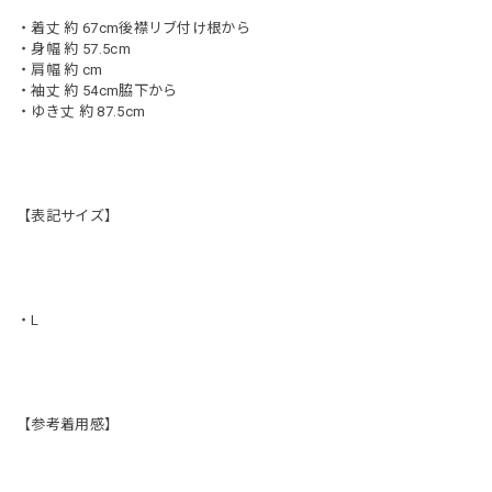
・着丈 約 67cm後襟リブ付け根から
・身幅 約 57.5cm
・肩幅 約 cm
・袖丈 約 54cm脇下から
・ゆき丈 約 87.5cm
【表記サイズ】
・L
【参考着用感】