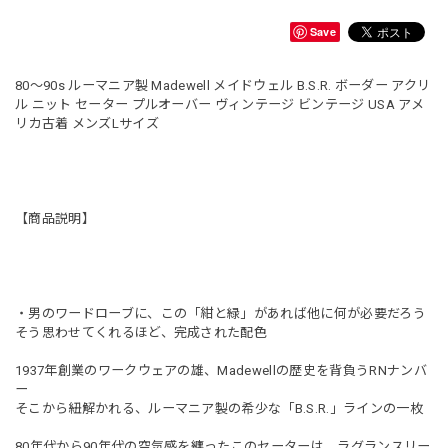
Save
80～90s ルーマニア製 Madewell メイドウェル B.S.R. ボーダー アクリ
ル ニット セーター プルオーバー ヴィンテージ ビンテージ USA アメ
リカ古着 メンズLサイズ
【商品説明】
・男のワードローブに、この「紺と緑」があれば他に何が必要だろう
そう思わせてくれるほど、完成された配色
1937年創業のワークウェアの雄、Madewellの歴史を背負うRNナンバ
ー
そこから紐解かれる、ルーマニア製の希少な「B.S.R.」ラインの一枚
80年代から90年代の空気感を纏ったこのセーターは、ラグランスリー