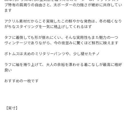
ブ特有の肩周りの自由さと、太ボーダーの力強さが絶妙に共存してい
ます
アクリル素材だからこそ実現したこの鮮やかな発色は、冬の暗くなり
がちなスタイリングを一気に格上げしてくれるはず
タフに着倒しても形が崩れにくい、そんな実用性もまた魅力の一つ
ヴィンテージでありながら、今の街並みに驚くほど鮮烈に映えます
ボトムスは太めのミリタリーパンツや、少し褪せたチノ
ラフに袖を捲り上げて、大人の余裕を漂わせる着こなしが最高に格好
良い
おすすめの一枚です
【実寸】