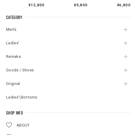
ット Vネック カーデ
BENETTON ユナイテ
ックネック ドロース
¥12,800
¥9,800
¥6,800
ィガン セーター ター
ッドカラーズオブベ
トリング カヌーグラ
コイズブルー ヴィン
ネトン ラムウール V
フィック スウェット
CATEGORY
テージ ビンテージ
ネック ニット カーデ
トレーナー デサント
USA アメリカ古着 メ
ィガン ユーロヴィン
ヴィンテージ ビンテ
ンズLサイズ
テージ ビンテージ ヨ
ージ 古着 メンズXL相
Men's
ーロッパ古着 メンズ
当
M～相当
Ladies'
Remake
Goods / Shoes
Original
Ladies'\Bottoms
SHOP INFO
ABOUT