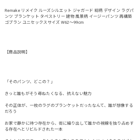
Remake リメイク ルーズシルエット ジャガード 総柄 デザイン ラグパ
ンツ ブランケット タペストリー 建物 風景柄 イージーパンツ 再構築
ゴブラン ユニセックスサイズ W62〜99cm
【商品説明】
「そのパンツ、どこの？」
きっと誰もがそう尋ねたくなる、抗えない魅力
その正体が、一枚のラグのブランケットだったなんて、誰が想像する
だろう
お家で静かに待つ存在から、街に繰り出して誰かの視線を独り占めす
る存在へとリビルドされた一本