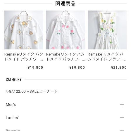
関連商品
Remakeリメイク ハン
Remakeリメイク ハン
Remake リメイク ハ
ドメイド パッチワー
ドメイド パッチワー
ンドメイド フラワー
ク フラワー クロスス
ク レース フラワー 刺
刺繍&レース パッチワ
¥19,800
¥19,800
¥21,800
テッチ 刺繍 デザイン
繍 デザイン オープン
ーク デザイン エプロ
レースパイピング オ
カラー シャツ 半袖 開
ン ワンピース ジャン
CATEGORY
ープンカラー シャツ
襟 オフホワイト 再構
スカ オールインワン
半袖 開襟 オフホワイ
築 メンズL～相当 レ
再構築 ロング丈 コッ
ト 再構築 メンズL～
ディースXL相当
トン 花柄 レディース
✨8/7 22:00～SALEコーナー✨
相当 レディースXL相
フリーサイズ
当
Men's
Ladies'
Remake