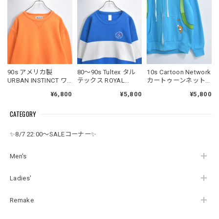
90s アメリカ製
80～90s Tultex タル
10s Cartoon Network
URBAN INSTINCT ワ
テックス ROYAL
カートゥーンネット
イドシルエット クル
HAWAIIAN BEACH
ワーク アドベンチャ
¥6,800
¥5,800
¥5,800
ーネック トレーナー
CLUB 刺繍 カラーブ
ータイム キャラクタ
Vガゼット ショート丈
ロック デザイン スウ
ー フィン 耳付き フー
CATEGORY
スウェット ヴィンテ
ェット トレーナー ヴ
ディー トロンプルイ
ージ ビンテージ USA
ィンテージ ビンテー
ユ パーカー ジェイク
古着 ユニセックスデ
ジ USA アメリカ古着
スカイブルー ヴィン
✨8/7 22:00～SALEコーナー✨
ザイン
メンズS
テージ ビンテージ
USA アメリカ古着 メ
ンズMサイズ
Men's
Ladies'
Remake