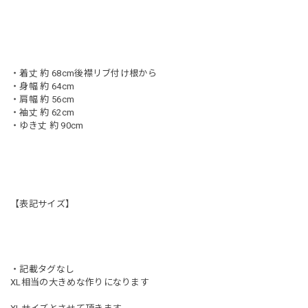
・着丈 約 68cm後襟リブ付け根から
・身幅 約 64cm
・肩幅 約 56cm
・袖丈 約 62cm
・ゆき丈 約 90cm
【表記サイズ】
・記載タグなし
XL相当の大きめな作りになります