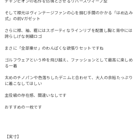
チャンピオンの名作を彷彿とさせるリバースウィーブ型
そして襟元はヴィンテージファンの心を掴む手間のかかる「はめ込み
式」の前Vガゼット
さらに襟、袖、裾にはスポーティなラインリブを配置し胸と背中には
誇らしげな刺繍ロゴ
まさに「全部乗せ」のわんぱくな欲張りセットですね
ゴルフウェアという枠を飛び越え、ファッションとして最高に楽しめ
る一着
太めのチノパンや色落ちしたデニムと合わせて、大人の余裕たっぷり
に着こなしてほしい
主役級の存在感、間違いなしです
おすすめの一枚です
【実寸】