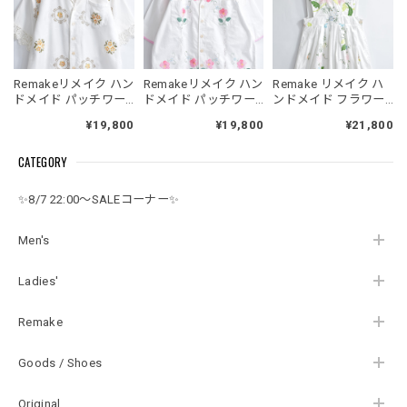
Remakeリメイク ハン
Remakeリメイク ハン
Remake リメイク ハ
ドメイド パッチワー
ドメイド パッチワー
ンドメイド フラワー
ク フラワー クロスス
ク レース フラワー 刺
刺繍&レース パッチワ
¥19,800
¥19,800
¥21,800
テッチ 刺繍 デザイン
繍 デザイン オープン
ーク デザイン エプロ
レースパイピング オ
カラー シャツ 半袖 開
ン ワンピース ジャン
CATEGORY
ープンカラー シャツ
襟 オフホワイト 再構
スカ オールインワン
半袖 開襟 オフホワイ
築 メンズL～相当 レ
再構築 ロング丈 コッ
ト 再構築 メンズL～
ディースXL相当
トン 花柄 レディース
✨8/7 22:00～SALEコーナー✨
相当 レディースXL相
フリーサイズ
当
Men's
Ladies'
Remake
Goods / Shoes
Original