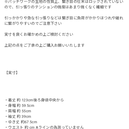
※パッチワークの生地の性質上、繋ぎ目の仕末はロックされていない
ので、引っ張りのテンションの強度はあまり強くなく繊細です
引っかかりや急な引っ張りなどは繋ぎ目に負荷がかかりほつれや破れ
に繋がりやすいのでご注意下さい
実寸を良くお確かめの上ご検討ください
上記の点をご了承の上ご購入お願いいたします
【実寸】
・着丈 約 123cm後ろ身頃中央から
・身幅 約 59.5cm
・肩幅 約 55cm
・袖丈 約 39cm
・ゆき丈 約67.5cm
・ウエスト 約 cm Aラインの為測っていません