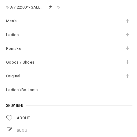
ンズLサイズ
✨8/7 22:00～SALEコーナー✨
Men's
Ladies'
Remake
Goods / Shoes
Original
Ladies'\Bottoms
SHOP INFO
ABOUT
BLOG