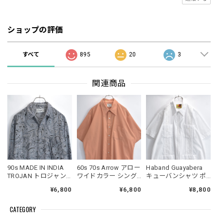
ショップの評価
すべて
895
20
3
関連商品
90s MADE IN INDIA
60s 70s Arrow アロー
Haband Guayabera
TROJAN トロジャン
ワイドカラー シング
キューバンシャツ ポ
ペイズリー 総柄 プリ
ルポケット 半袖 シャ
リエステルコットン
¥6,800
¥6,800
¥8,800
ントデザイン レーヨ
ツ ライトブラウン
混紡 白 刺繍 半袖 ジ
ンシャツ 長袖 ブラッ
USED ヴィンテージ
ップアップ USED ヴ
CATEGORY
ク グレー ヴィンテー
ビンテージ 古着 メン
ィンテージ ビンテー
ジ ビンテージ 古着 メ
ズ XLサイズ相当
ジ 古着 メンズ L相当