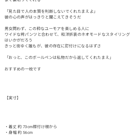
「見た目で人の本質を判断しないでくれたまえよ」
彼の心の声がはっきりと聞こえてきそうだ
男女問わず、この粋なユーモアを楽しめる人に
ワイドな袴パンツと合わせて、和洋折衷のネオモードなスタイリング
はいかがだろう
きっと街ゆく誰もが、彼の存在に釘付けになるはずさ
「おっと、このボールペンは私物だから返してくれたまえ」
おすすめの一枚です
【実寸】
・着丈 約 73cm襟付け根から
・身幅 約 56cm