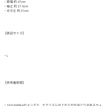
・肩幅 約 47cm
・袖丈 約 27.5cm
・ゆき丈 約 51cm
【表記サイズ】
・L
【参考着用感】
・167cm60kgのメンズで、エアリズムの上からややゆとりのあるちょ