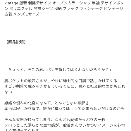
Vintage 般若 刺繍デザイン オープンカラーシャツ 半袖 デザインボタ
ン ポリエステル 開襟シャツ 和柄 ブラック ヴィンテージ ビンテージ
古着 メンズ Lサイズ
【商品説明】
「ちょっと、そこの君、ペンを貸してはくれないだろうか？」
胸ポケットの般若さんが、やけに紳士的な口調で話しかけてくる
すごい剣幕で睨みをきかせているくせに、意外と社交的なのかもしれ
ない
嫉妬や恨みの化身だなんて、とんでもない誤解さ
本当は寂しがり屋で、誰かに構ってほしくてたまらないだけなのかも
そんな妄想が捗ってしまう、なんとも愛嬌たっぷりの一枚
テロっとした滑らかな生地感が、般若さんのいかついイメージを心地
よく裏切ってくれる