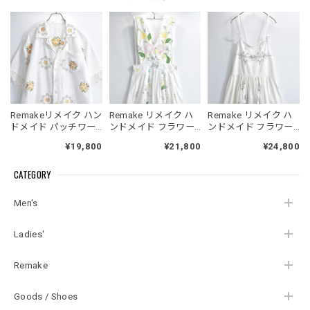
Remakeリメイク ハン
Remake リメイク ハ
Remake リメイク ハ
ドメイド パッチワー
ンドメイド フラワー
ンドメイド フラワー
ク フラワー クロスス
刺繍&レース パッチワ
刺繍&レース デザイン
¥19,800
¥21,800
¥24,800
テッチ 刺繍 デザイン
ーク デザイン エプロ
エプロン ワンピース
レースパイピング オ
ン ワンピース ジャン
オールインワン ジャ
CATEGORY
ープンカラー シャツ
スカ オールインワン
ンスカ 再構築 ロング
半袖 開襟 オフホワイ
再構築 ロング丈 コッ
丈 コットン 花柄 レデ
ト 再構築 メンズL～
トン 花柄 レディース
ィース フリーサイズ
Men's
相当 レディースXL相
フリーサイズ
当
Ladies'
Remake
Goods / Shoes