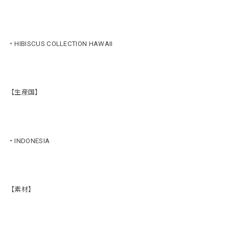
・HIBISCUS COLLECTION HAWAII
【生産国】
・INDONESIA
【素材】