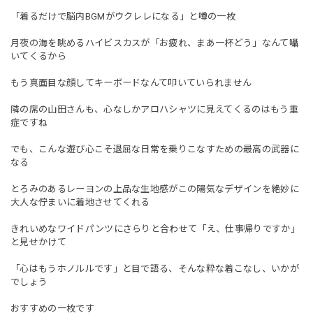
「着るだけで脳内BGMがウクレレになる」と噂の一枚
月夜の海を眺めるハイビスカスが「お疲れ、まあ一杯どう」なんて囁
いてくるから
もう真面目な顔してキーボードなんて叩いていられません
隣の席の山田さんも、心なしかアロハシャツに見えてくるのはもう重
症ですね
でも、こんな遊び心こそ退屈な日常を乗りこなすための最高の武器に
なる
とろみのあるレーヨンの上品な生地感がこの陽気なデザインを絶妙に
大人な佇まいに着地させてくれる
きれいめなワイドパンツにさらりと合わせて「え、仕事帰りですか」
と見せかけて
「心はもうホノルルです」と目で語る、そんな粋な着こなし、いかが
でしょう
おすすめの一枚です