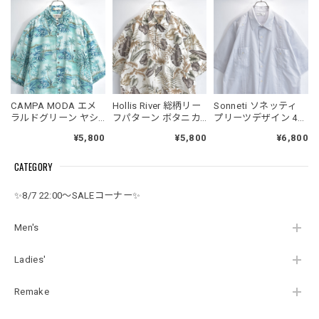
CAMPA MODA エメ
Hollis River 総柄リー
Sonneti ソネッティ
ラルドグリーン ヤシ
フパターン ボタニカ
プリーツデザイン 4ポ
の木 総柄 木目 ボタン
ル コットンハワイア
ケット グアヤベラシ
¥5,800
¥5,800
¥6,800
リゾート ハワイアン
ンシャツ 半袖シャツ
ャツ ライトグレー シ
シャツ 半袖 レーヨン
白茶系 リゾート
ャツ 半袖 USED ヴィ
CATEGORY
USED ヴィンテージ
USED ヴィンテージ
ンテージ ビンテージ
ビンテージ 古着 メン
ビンテージ 古着 メン
古着 メンズ XL
ズ XL相当
ズ XL相当
✨8/7 22:00～SALEコーナー✨
Men's
Ladies'
Remake