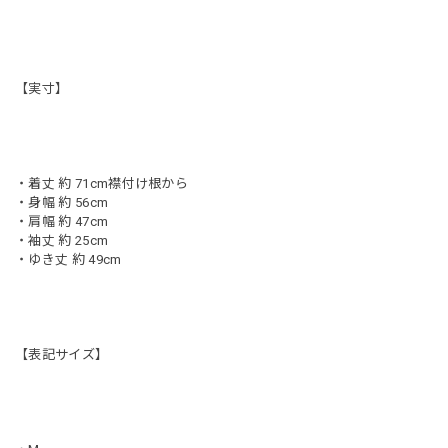
【実寸】
・着丈 約 71cm襟付け根から
・身幅 約 56cm
・肩幅 約 47cm
・袖丈 約 25cm
・ゆき丈 約 49cm
【表記サイズ】