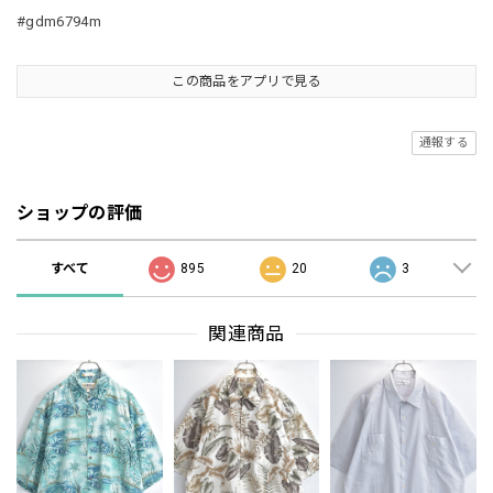
#gdm6794m
この商品をアプリで見る
通報する
ショップの評価
すべて
895
20
3
関連商品