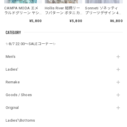
CAMPA MODA エメ
Hollis River 総柄リー
Sonneti ソネッティ
ラルドグリーン ヤシ
フパターン ボタニカ
プリーツデザイン 4ポ
の木 総柄 木目 ボタン
ル コットンハワイア
ケット グアヤベラシ
¥5,800
¥5,800
¥6,800
リゾート ハワイアン
ンシャツ 半袖シャツ
ャツ ライトグレー シ
シャツ 半袖 レーヨン
白茶系 リゾート
ャツ 半袖 USED ヴィ
CATEGORY
USED ヴィンテージ
USED ヴィンテージ
ンテージ ビンテージ
ビンテージ 古着 メン
ビンテージ 古着 メン
古着 メンズ XL
ズ XL相当
ズ XL相当
✨8/7 22:00～SALEコーナー✨
Men's
Ladies'
Remake
Goods / Shoes
Original
Ladies'\Bottoms