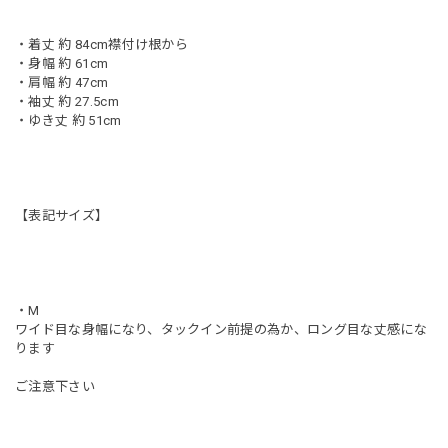
・着丈 約 84cm襟付け根から
・身幅 約 61cm
・肩幅 約 47cm
・袖丈 約 27.5cm
・ゆき丈 約 51cm
【表記サイズ】
・M
ワイド目な身幅になり、タックイン前提の為か、ロング目な丈感にな
ります
ご注意下さい