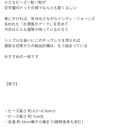
小さなビーズ一粒一粒が
文字盤のドットの様でなんとも愛くるしい
首にかければ、気分はさながらインディ・ジョーンズ
失われた「お洒落のアーク」を求めて
今日はどんな冒険が待っているだろう
シンプルな装いにこのネックレスを添えれば
退屈な日常からの脱出計画は、もう始まっている
おすすめの一枚です
【実寸】
・ビーズ長さ 約 0.2〜0.5cm小
・ビーズ長さ 約 1cm丸
・全長 約 54cm端から端まで(接続金具も含む)