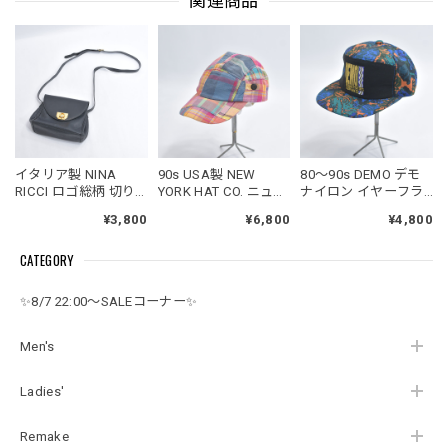
関連商品
イタリア製 NINA
90s USA製 NEW
80～90s DEMO デモ
RICCI ロゴ総柄 切り
YORK HAT CO. ニュー
ナイロン イヤーフラ
替えデザイン レザー
ヨークハット パッチ
ップ 切替 総柄 刺繍
¥3,800
¥6,800
¥4,800
バックル ショルダー
ワーク マドラスチェ
キャップ レトロ ヴィ
バッグ ヴィンテージ
ック キャップ キャン
ンテージ ビンテージ
CATEGORY
フラップ 本革 カバン
プキャップ ジェット
古着 ユニセックスデ
ブラック ゴールド 保
キャップ ヴィンテー
ザイン
存袋付き ビンテージ
ジ ビンテージ アメリ
✨8/7 22:00～SALEコーナー✨
USA アメリカ古着
カ古着 ユニセックス
デザイン
Men's
Ladies'
Remake