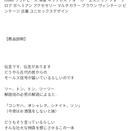
Used ウッドビーズ 多連 ネックレス チョーカー エスニック フォーク
ロア ボヘミアン アクセサリー マルチカラー ブラウン ヴィンテージ ビ
ンテージ 古着 ユニセックスデザイン
【商品説明】
伝言です、伝言があります
どうやら古代の民からの
モールス信号が届いているらしいのです
ツー、トン、トン、ツーツー
解読班の必死の解読によると…
「コンヤハ、オシャレヲ、シナイト、ソン」
（今夜はお洒落をしないと損）
どうもそう言っているらしい
そんな壮大な物語を感じさせるこの一本