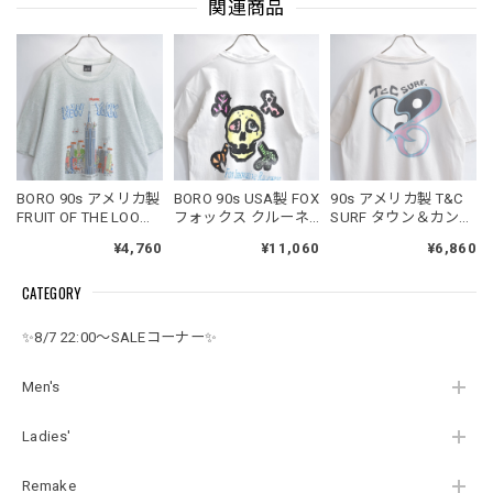
関連商品
BORO 90s アメリカ製
BORO 90s USA製 FOX
90s アメリカ製 T&C
FRUIT OF THE LOOM
フォックス クルーネ
SURF タウン＆カント
フルーツオブザルー
ック 半袖 Tシャツ ヘ
リー サーフ 半袖 Tシ
¥4,760
¥11,060
¥6,860
ム BEST Tシャツ 両面
インズボディ スカル
ャツ クルーネック ブ
プリント コミカルイ
ボーン カミュ引用句
リーチ カスタム 陰陽
CATEGORY
ラスト ニューヨーク
グランジ アート ダメ
ハート バックプリン
霜降り アートT USED
ージ 白 ホワイト
ト オールドサーフ ス
ヴィンテージ ビンテ
USED ヴィンテージ
テッチ USED ヴィン
✨8/7 22:00～SALEコーナー✨
ージ 古着 メンズ XL
ビンテージ 古着 メン
テージ ビンテージ 古
ズ M
着 メンズ XL相当
Men's
Ladies'
Remake