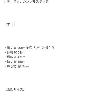
ソデ、スソ、シングルステッチ
【実寸】
・着丈 約70cm後襟リブ付け根から
・身幅 約54cm
・肩幅 約47cm
・袖丈 約18cm
・ゆき丈 約42cm
【表記サイズ】