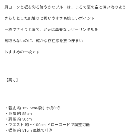
肩ヨークと裾を彩る鮮やかなブルーは、まるで夏の空と深い海のよう
さらりとした肌触りと扱いやすさも嬉しいポイント
一枚でさらりと着て、足元は華奢なレザーサンダルを
気取らないのに、確かな存在感を放つ佇まい
おすすめの一枚です
【実寸】
・着丈 約 122.5cm襟付け根から
・身幅 約 55cm
・肩幅 約 50cm
・ウエスト 約 〜100cm ドローコードで調整可能
・裾幅 約 51cm 直線で計測