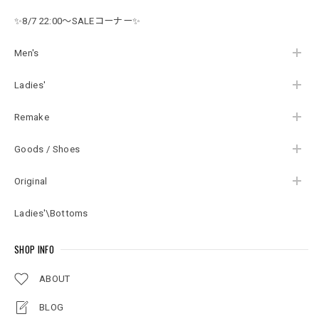
トブルー USED ヴィ
ピンク USED ヴィン
ンテージ ビンテージ
テージ ビンテージ 古
✨8/7 22:00～SALEコーナー✨
古着 レディース XLサ
着 レディース 9
イズ相当
Men's
Ladies'
Remake
Goods / Shoes
Original
Ladies'\Bottoms
SHOP INFO
ABOUT
BLOG