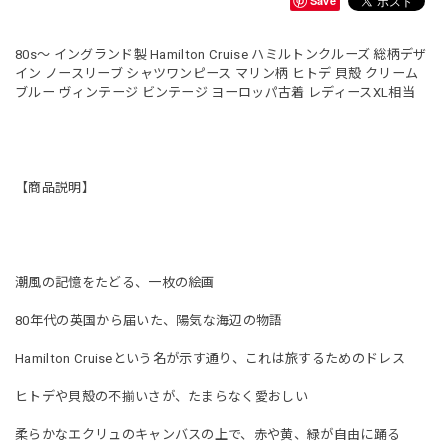
Save
80s～ イングランド製 Hamilton Cruise ハミルトンクルーズ 総柄デザ
イン ノースリーブ シャツワンピース マリン柄 ヒトデ 貝殻 クリーム
ブルー ヴィンテージ ビンテージ ヨーロッパ古着 レディースXL相当
【商品説明】
潮風の記憶をたどる、一枚の絵画
80年代の英国から届いた、陽気な海辺の物語
Hamilton Cruiseという名が示す通り、これは旅するためのドレス
ヒトデや貝殻の不揃いさが、たまらなく愛おしい
柔らかなエクリュのキャンバスの上で、赤や黄、緑が自由に踊る