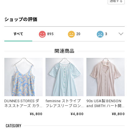
通報する
ショップの評価
すべて
895
20
3
関連商品
DUNNES STORES ダ
feminine ストライプ
90s USA製 BENSON
ネスストアーズ カラ
フレアスリーブ ロン
and SMITH ハート開
フルペイズリー柄 ス
グ シャツワンピース
襟 総柄ジャガード織
¥6,800
¥4,800
¥8,800
カラップネック バッ
USED ヴィンテージ
り 背面レースアップ
クギャザー キャミソ
ビンテージ 古着 レデ
フレアスリーブ ロン
CATEGORY
ールワンピース ライ
ィース Mサイズ
グワンピース ヌード