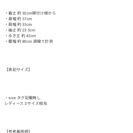
・着丈 約 92cm襟付け根から
・身幅 約 57cm
・肩幅 約 35cm
・袖丈 約 23.5cm
・ゆき丈 約 42cm
・裾幅 約 80cm 直線で計測
【表記サイズ】
・size タグ記載無し
レディース Sサイズ相当
【参考着用感】