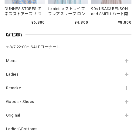
DUNNES STORES ダ
feminine ストライプ
90s USA製 BENSON
ネスストアーズ カラ
フレアスリーブ ロン
and SMITH ハート開
フルペイズリー柄 ス
グ シャツワンピース
襟 総柄ジャガード織
¥6,800
¥4,800
¥8,800
カラップネック バッ
USED ヴィンテージ
り 背面レースアップ
クギャザー キャミソ
ビンテージ 古着 レデ
フレアスリーブ ロン
CATEGORY
ールワンピース ライ
ィース Mサイズ
グワンピース ヌード
トブルー USED ヴィ
ピンク USED ヴィン
ンテージ ビンテージ
テージ ビンテージ 古
✨8/7 22:00～SALEコーナー✨
古着 レディース XLサ
着 レディース 9
イズ相当
Men's
Ladies'
Remake
Goods / Shoes
Original
Ladies'\Bottoms