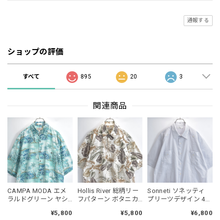
通報する
ショップの評価
すべて
895
20
3
関連商品
CAMPA MODA エメ
Hollis River 総柄リー
Sonneti ソネッティ
ラルドグリーン ヤシ
フパターン ボタニカ
プリーツデザイン 4ポ
の木 総柄 木目 ボタン
ル コットンハワイア
ケット グアヤベラシ
¥5,800
¥5,800
¥6,800
リゾート ハワイアン
ンシャツ 半袖シャツ
ャツ ライトグレー シ