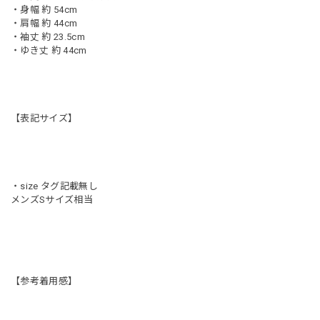
・身幅 約 54cm
・肩幅 約 44cm
・袖丈 約 23.5cm
・ゆき丈 約 44cm
【表記サイズ】
・size タグ記載無し
メンズSサイズ相当
【参考着用感】