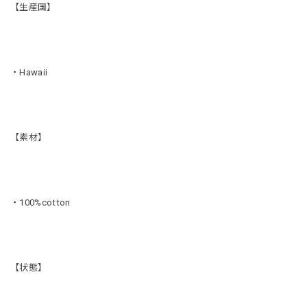
【生産国】
・Hawaii
【素材】
・100%cotton
【状態】