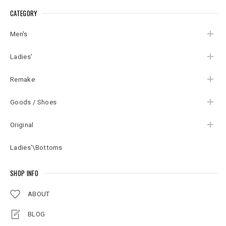
シャツ 半袖 レーヨン
白茶系 リゾート
ャツ 半袖 USED ヴィ
CATEGORY
USED ヴィンテージ
USED ヴィンテージ
ンテージ ビンテージ
ビンテージ 古着 メン
ビンテージ 古着 メン
古着 メンズ XL
ズ XL相当
ズ XL相当
Men's
Ladies'
Remake
Goods / Shoes
Original
Ladies'\Bottoms
SHOP INFO
ABOUT
BLOG