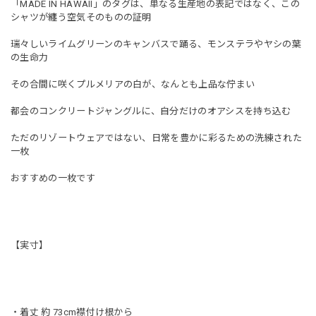
「MADE IN HAWAII」のタグは、単なる生産地の表記ではなく、この
シャツが纏う空気そのものの証明
瑞々しいライムグリーンのキャンバスで踊る、モンステラやヤシの葉
の生命力
その合間に咲くプルメリアの白が、なんとも上品な佇まい
都会のコンクリートジャングルに、自分だけのオアシスを持ち込む
ただのリゾートウェアではない、日常を豊かに彩るための洗練された
一枚
おすすめの一枚です
【実寸】
・着丈 約 73cm襟付け根から