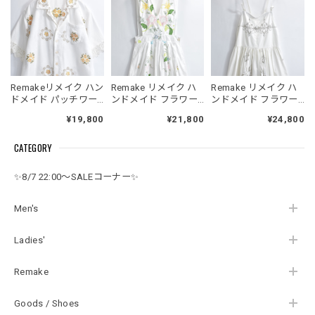
Remakeリメイク ハン
Remake リメイク ハ
Remake リメイク ハ
ドメイド パッチワー
ンドメイド フラワー
ンドメイド フラワー
ク フラワー クロスス
刺繍&レース パッチワ
刺繍&レース デザイン
¥19,800
¥21,800
¥24,800
テッチ 刺繍 デザイン
ーク デザイン エプロ
エプロン ワンピース
レースパイピング オ
ン ワンピース ジャン
オールインワン ジャ
CATEGORY
ープンカラー シャツ
スカ オールインワン
ンスカ 再構築 ロング
半袖 開襟 オフホワイ
再構築 ロング丈 コッ
丈 コットン 花柄 レデ
ト 再構築 メンズL～
トン 花柄 レディース
ィース フリーサイズ
✨8/7 22:00～SALEコーナー✨
相当 レディースXL相
フリーサイズ
当
Men's
Ladies'
Remake
Goods / Shoes