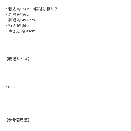
・着丈 約 73.5cm襟付け根から
・身幅 約 56cm
・肩幅 約 49.5cm
・袖丈 約 56cm
・ゆき丈 約 81cm
【表記サイズ】
・size L
【参考着用感】