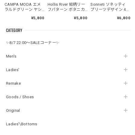
CAMPA MODA エメ
Hollis River 総柄リー
Sonneti ソネッティ
ラルドグリーン ヤシ
フパターン ボタニカ
プリーツデザイン 4ポ
の木 総柄 木目 ボタン
ル コットンハワイア
ケット グアヤベラシ
¥5,800
¥5,800
¥6,800
リゾート ハワイアン
ンシャツ 半袖シャツ
ャツ ライトグレー シ
シャツ 半袖 レーヨン
白茶系 リゾート
ャツ 半袖 USED ヴィ
CATEGORY
USED ヴィンテージ
USED ヴィンテージ
ンテージ ビンテージ
ビンテージ 古着 メン
ビンテージ 古着 メン
古着 メンズ XL
ズ XL相当
ズ XL相当
✨8/7 22:00～SALEコーナー✨
Men's
Ladies'
Remake
Goods / Shoes
Original
Ladies'\Bottoms