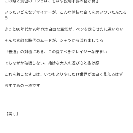
この紫と黄色のコンビは、もはや説明不要の格好良さ
いったいどんなデザイナーが、こんな愉快な企てを思いついたんだろ
う
きっと80年代か90年代の自由な空気が、ペンを走らせたに違いない
そんな素敵な時代のムードが、シャツから溢れ出してる
「普通」の対極にある、この愛すべきクレイジーな佇まい
でもなぜか破綻しない、絶妙な大人の遊び心と抜け感
これを着こなす日は、いつもより少しだけ世界が面白く見えるはず
おすすめの一枚です
【実寸】