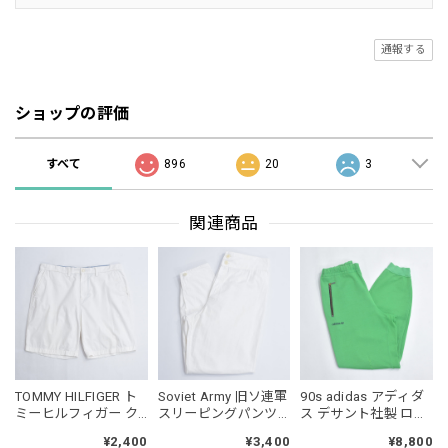
通報する
ショップの評価
すべて
896
20
3
関連商品
TOMMY HILFIGER ト
Soviet Army 旧ソ連軍
90s adidas アディダ
ミーヒルフィガー ク
スリーピングパンツ
ス デサント社製 ロゴ
ラシック チノショー
パジャマパンツ テー
エンブレム刺繍 トラ
¥2,400
¥3,400
¥8,800
ツ ハーフパンツ アメ
パード イージーパン
ックパンツ ジャパン