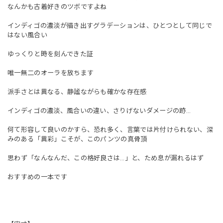
なんかも古着好きのツボですよね
インディゴの濃淡が描き出すグラデーションは、ひとつとして同じで
はない風合い
ゆっくりと時を刻んできた証
唯一無二のオーラを放ちます
派手さとは異なる、静謐ながらも確かな存在感
インディゴの濃淡、風合いの違い、さりげないダメージの跡…
何て形容して良いのかすら、恐れ多く、言葉では片付けられない、深
みのある「異彩」こそが、このパンツの真骨頂
思わず「なんなんだ、この格好良さは…」と、ため息が漏れるはず
おすすめの一本です