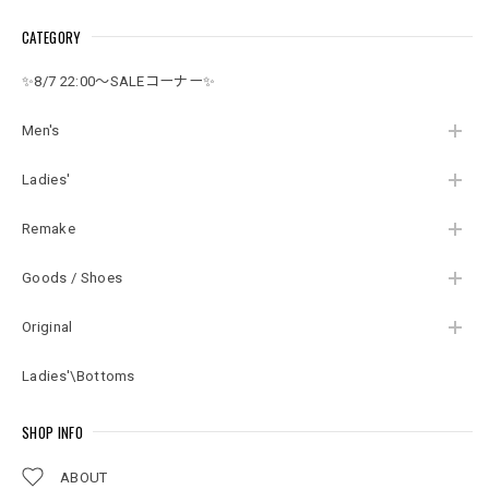
カジ プレッピー ホワ
ツ ミリタリー ソビエ
ヴィンテージ ビンテ
CATEGORY
イト 白 ヴィンテージ
ト ロシア 白 ヴィンテ
ージ グリーン ジャー
ビンテージ USA アメ
ージ ホワイト 綿パン
ジ 古着 メンズLサイ
リカ古着 メンズW36
ビンテージ ヨーロッ
ズ
✨8/7 22:00～SALEコーナー✨
～37インチ
パ古着 メンズW33イ
ンチ相当
Men's
Ladies'
Remake
Goods / Shoes
Original
Ladies'\Bottoms
SHOP INFO
ABOUT