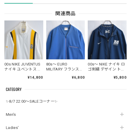
関連商品
00s NIKE JUVENTUS
80s～ EURO
00s～ NIKE ナイキ ロ
ナイキ ユベントス ト
MILITARY フランス軍
ゴ刺繍 デザイン トラ
ラックジャケット ジ
トラックジャケット
ックジャケット ジャ
¥14,800
¥6,800
¥5,800
ャージ フットボール
ジャージ ATPタイプ
ージ ヴィンテージ ネ
サッカー セリエA ス
ヴィンテージ ブルー
イビー ウォームアッ
CATEGORY
ポーツ メンズMサイ
ビンテージ トレーニ
プジャケット
ズ
ングウェア ヨーロッ
FOOTBALL サッカー
パ古着 メンズ Sサイ
ビンテージ USA アメ
✨8/7 22:00～SALEコーナー✨
ズ相当
リカ古着 メンズ Lサ
イズ
Men's
Ladies'