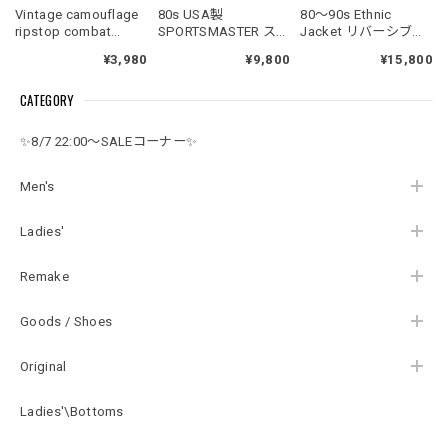
Vintage camouflage
80s USA製
80～90s Ethnic
ripstop combat
SPORTSMASTER スポ
Jacket リバーシブル
jacket
ーツマスター ドッグ
カラーブロック ステ
¥3,980
¥9,800
¥15,800
イヤー スポーツジャ
ッチ デザイン ボタン
ケット ドリズラー ス
レス ジャケット 民族
CATEGORY
ウィングトップ ベー
衣装 クレイジーパタ
ジュ ダクロン コット
ーン ヴィンテージ ビ
ン ヴィンテージ ビン
ンテージ 古着 メンズ
✨8/7 22:00～SALEコーナー✨
テージ アメリカ古着
L相当
メンズLサイズ
Men's
Ladies'
Remake
Goods / Shoes
Original
Ladies'\Bottoms