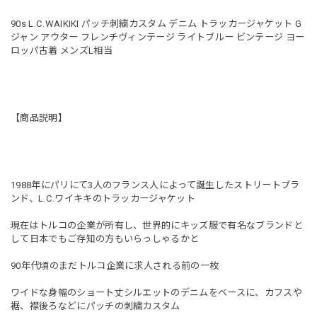
90s L.C.WAIKIKI パッチ刺繍カスタム デニム トラッカージャケット G
ジャン アウター フレンチヴィンテージ ライトブルー ビンテージ ヨー
ロッパ古着 メンズL相当
【商品説明】
1988年にパリにて3人のフランス人によって誕生したストリートブラ
ンド、L.C.ワイキキのトラッカージャケット
現在はトルコの企業が所有し、世界的にキッズ服で有名なブランドと
して日本でもご存知の方もいらっしゃるかと
90年代頃のまだトルコ企業に求人される前の一枚
ワイドな身幅のショート丈シルエットのデニムをベースに、カフスや
裾、襟後ろなどにパッチの刺繍カスタム