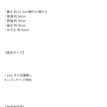
・着丈 約 61.5cm襟付け根から
・身幅 約 66cm
・肩幅 約 59cm
・袖丈 約 60cm
・ゆき丈 約 90cm
【表記サイズ】
・size タグ記載無し
メンズ Lサイズ相当