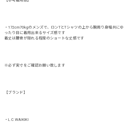
【参考着用感】
・172cm70kgのメンズで、ロンTとTシャツの上から腕周り身幅共にゆ
ったり目に着用出来るサイズ感です
着丈は腰骨が隠れる程度のショートな丈感です
※必ず実寸をご確認お願い致します
【ブランド】
・L.C.WAIKIKI