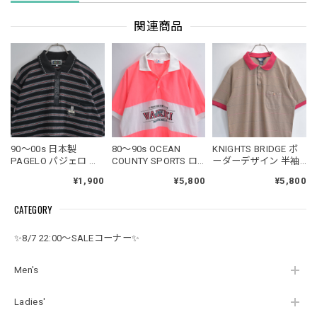
関連商品
90～00s 日本製
80～90s OCEAN
KNIGHTS BRIDGE ボ
PAGELO パジェロ ロ
COUNTY SPORTS ロ
ーダーデザイン 半袖
ゴ刺繍 ボーダー バー
ゴプリント バイカラ
ポロシャツ レトロ ク
¥1,900
¥5,800
¥5,800
スジップ ワッフル ポ
ー ポロシャツ プルオ
ラシックスタイル
ロシャツ ブラック ジ
ーバー ワイキキ
USED ヴィンテージ
CATEGORY
ャパンヴィンテージ
USED ヴィンテージ
ビンテージ 古着 メン
ビンテージ 国産古着
ビンテージ 古着 メン
ズ Lサイズ
メンズLサイズ
ズＭサイズ
✨8/7 22:00～SALEコーナー✨
Men's
Ladies'