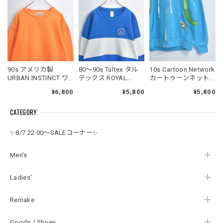
90s アメリカ製
80～90s Tultex タル
10s Cartoon Network
URBAN INSTINCT ワ
テックス ROYAL
カートゥーンネット
イドシルエット クル
HAWAIIAN BEACH
ワーク アドベンチャ
¥6,800
¥5,800
¥5,800
ーネック トレーナー
CLUB 刺繍 カラーブ
ータイム キャラクタ
Vガゼット ショート丈
ロック デザイン スウ
ー フィン 耳付き フー
CATEGORY
スウェット ヴィンテ
ェット トレーナー ヴ
ディー トロンプルイ
ージ ビンテージ USA
ィンテージ ビンテー
ユ パーカー ジェイク
古着 ユニセックスデ
ジ USA アメリカ古着
スカイブルー ヴィン
✨8/7 22:00～SALEコーナー✨
ザイン
メンズS
テージ ビンテージ
USA アメリカ古着 メ
ンズMサイズ
Men's
Ladies'
Remake
Goods / Shoes