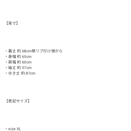
【実寸】
・着丈 約 68cm襟リブ付け根から
・身幅 約 65cm
・肩幅 約 60cm
・袖丈 約 57cm
・ゆき丈 約 87cm
【表記サイズ】
・size XL