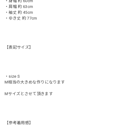
・身幅 約 60cm
・肩幅 約 63cm
・袖丈 約 45cm
・ゆき丈 約 77cm
【表記サイズ】
・size S
M相当の大きめな作りになります
Mサイズとさせて頂きます
【参考着用感】