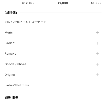
ット Vネック カーデ
BENETTON ユナイテ
ックネック ドロース
¥12,800
¥9,800
¥6,800
ィガン セーター ター
ッドカラーズオブベ
トリング カヌーグラ
コイズブルー ヴィン
ネトン ラムウール V
フィック スウェット
CATEGORY
テージ ビンテージ
ネック ニット カーデ
トレーナー デサント
USA アメリカ古着 メ
ィガン ユーロヴィン
ヴィンテージ ビンテ
ンズLサイズ
テージ ビンテージ ヨ
ージ 古着 メンズXL相
✨8/7 22:00～SALEコーナー✨
ーロッパ古着 メンズ
当
M～相当
Men's
Ladies'
Remake
Goods / Shoes
Original
Ladies'\Bottoms
SHOP INFO